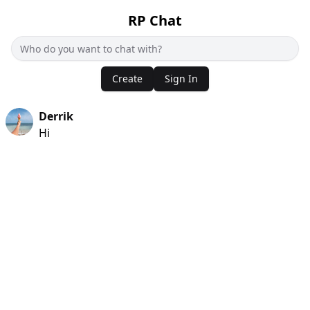
RP Chat
Create
Sign In
Derrik
Hi